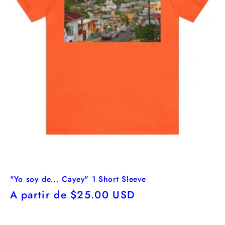
"Yo soy de... Cayey" 1 Short Sleeve
Precio
A partir de $25.00 USD
habitual