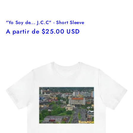
"Yo Soy de... J.C.C" - Short Sleeve
Precio
A partir de $25.00 USD
habitual