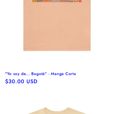
"Yo soy de... Bogotá" - Manga Corta
Precio
$30.00 USD
habitual