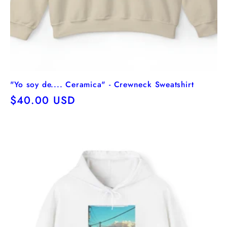
"Yo soy de.... Ceramica" - Crewneck Sweatshirt
Precio
$40.00 USD
habitual