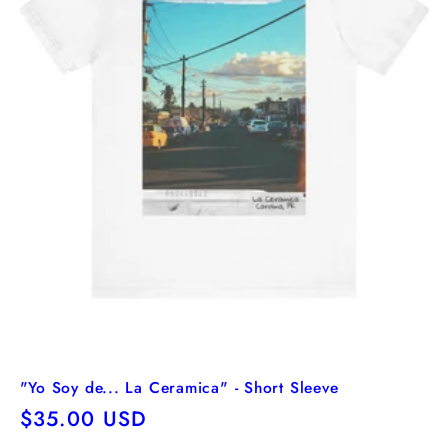
"Yo Soy de... La Ceramica" - Short Sleeve
Precio
$35.00 USD
habitual