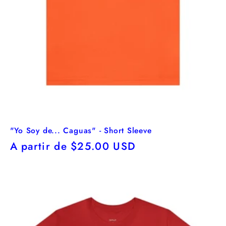
"Yo Soy de... Caguas" - Short Sleeve
Precio
A partir de $25.00 USD
habitual