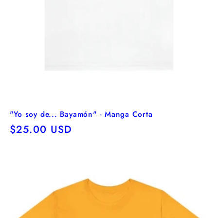
"Yo soy de... Bayamón" - Manga Corta
Precio
$25.00 USD
habitual