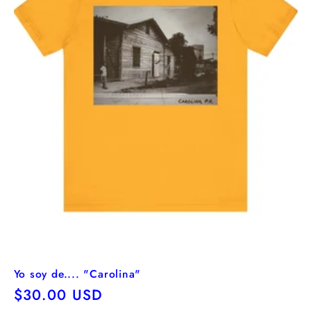
Yo soy de.... "Carolina"
Precio
$30.00 USD