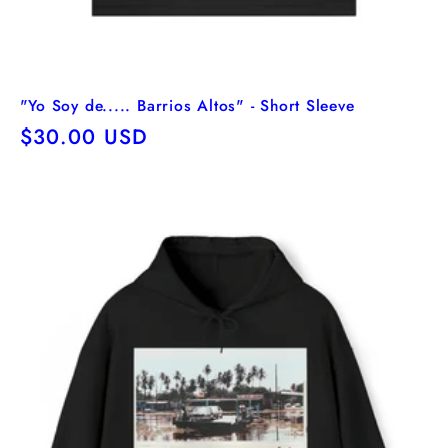
"Yo Soy de..... Barrios Altos" - Short Sleeve
Precio
$30.00 USD
habitual