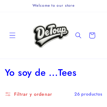
Ir
Welcome to our store
directamente
al contenido
Carrito
C
Yo soy de ...Tees
o
l
Filtrar y ordenar
26 productos