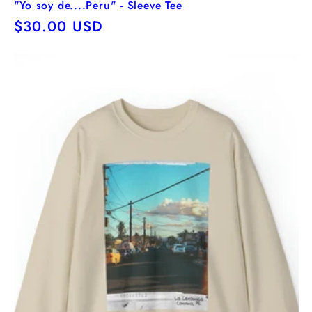
"Yo soy de....Peru" - Sleeve Tee
Precio
$30.00 USD
habitual