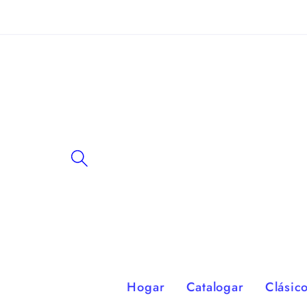
Ir
directamente
al contenido
Hogar
Catalogar
Clásic