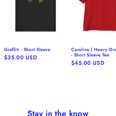
Graffiti - Short Sleeve
Carolina ( Heavy Ov
- Short Sleeve Tee
Precio
$35.00 USD
Precio
$45.00 USD
habitual
habitual
Stay in the know