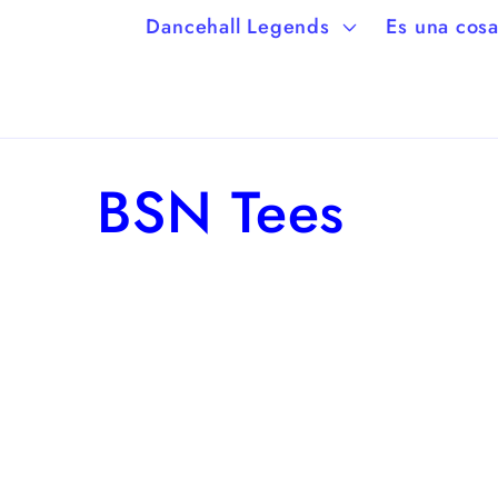
Dancehall Legends
Es una cosa
C
BSN Tees
o
l
e