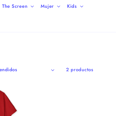
a
g
The Screen
Mujer
Kids
i
ó
n
2 productos